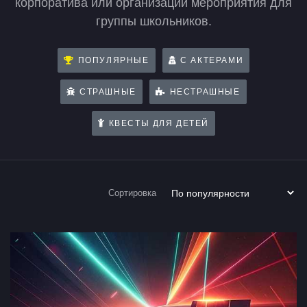
корпоратива или организации мероприятия для
группы школьников.
ПОПУЛЯРНЫЕ
С АКТЕРАМИ
СТРАШНЫЕ
НЕСТРАШНЫЕ
КВЕСТЫ ДЛЯ ДЕТЕЙ
Квесты и игры в Минске для компании
Сортировка