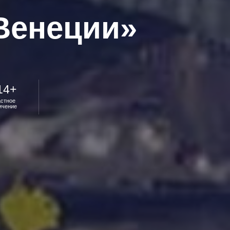
Венеции»
14+
астное
ичение