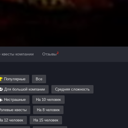
2
е квесты компании
Отзывы
Популярные
Все
Для большой компании
Средняя сложность
Нестрашные
На 10 человек
Ролевые квесты
На 8 человек
На 12 человек
На 15 человек