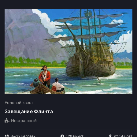
Ролевой квест
Завещание Флинта
Нестрашный
8 – 32
человек
120 минут
от 14+ лет