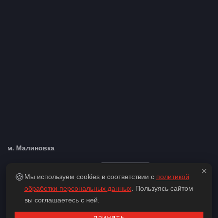
м. Малиновка
Адрес:
ул. Чюрлениса, д. 8
Скопировать
×
🍪
Мы используем cookies в соответствии с
политикой
Как пройти:
760 метров от м. Малиновка, рядом
обработки персональных данных
. Пользуясь сайтом
парикмахерская
вы соглашаетесь с ней.