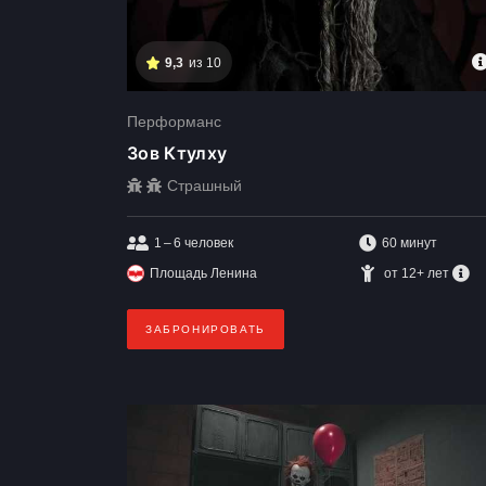
9,3
из 10
Перформанс
Зов Ктулху
Страшный
1 – 6
человек
60 минут
Площадь Ленина
от 12+ лет
ЗАБРОНИРОВАТЬ