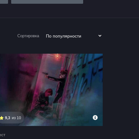
Сортировка
9,3
из 10
ест