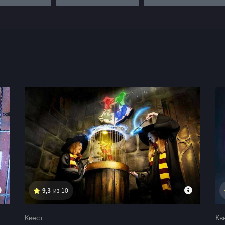
компании на 4 человека
9,3
из 10
Квест
Кв