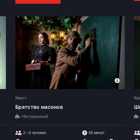
Квест
Кв
Братство масонов
Ш
Нестрашный
2 – 6
человек
60 минут