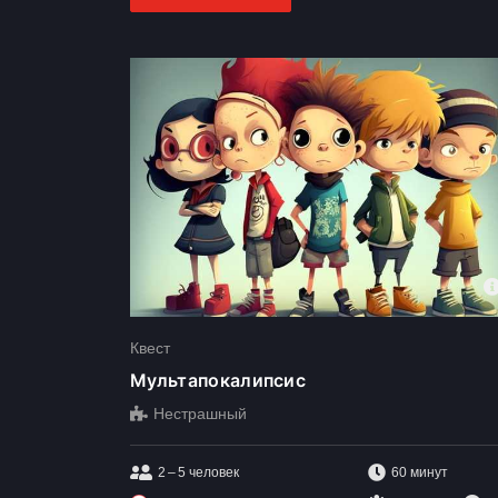
Квест
Мультапокалипсис
Нестрашный
2 – 5
человек
60 минут