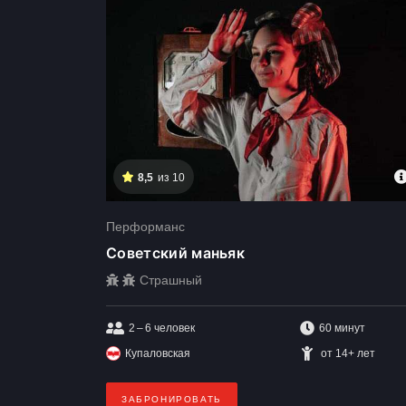
8,5
из 10
Перформанс
Советский маньяк
Страшный
2 – 6
человек
60 минут
Купаловская
от 14+ лет
ЗАБРОНИРОВАТЬ