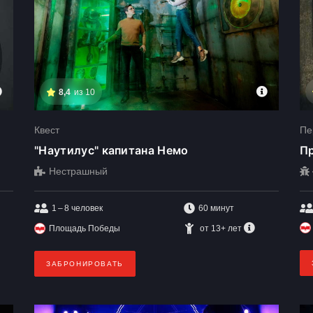
8,4
из 10
Квест
Пе
"Наутилус" капитана Немо
П
Нестрашный
1 – 8
человек
60 минут
Площадь Победы
от 13+ лет
ЗАБРОНИРОВАТЬ