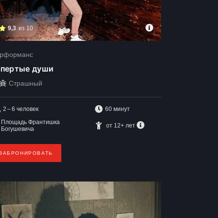
9,3
из 10
рформанс
апертые души
Страшный
2 – 6
человек
60 минут
Площадь Франтишка
от 12+ лет
Богушевича
ЗАБРОНИРОВАТЬ