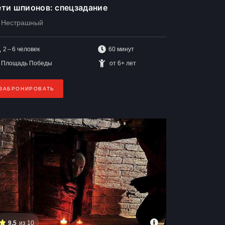
ти шпионов: спецзадание
Нестрашный
2 – 6
человек
60 минут
Площадь Победы
от 6+ лет
ЗАБРОНИРОВАТЬ
9,5
из 10