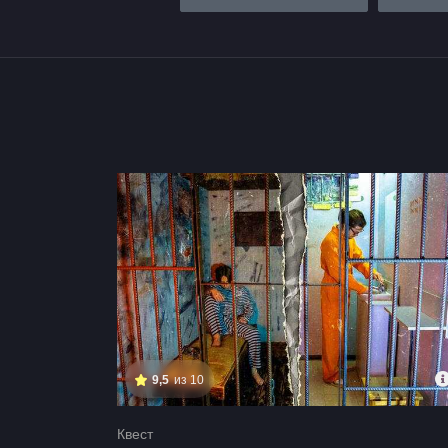
Квесты и игры в Минске для 
9,5
из 10
Квест