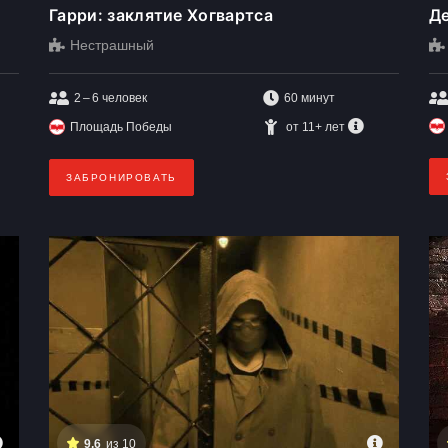
Гарри: заклятие Хогвартса
Де
Нестрашный
2 – 6
человек
60 минут
Площадь Победы
от 11+ лет
ЗАБРОНИРОВАТЬ
9,6
из 10