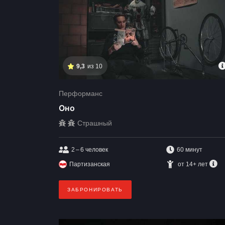
9,3
из 10
Перформанс
Оно
Страшный
2 – 6
человек
60 минут
Партизанская
от 14+ лет
ЗАБРОНИРОВАТЬ