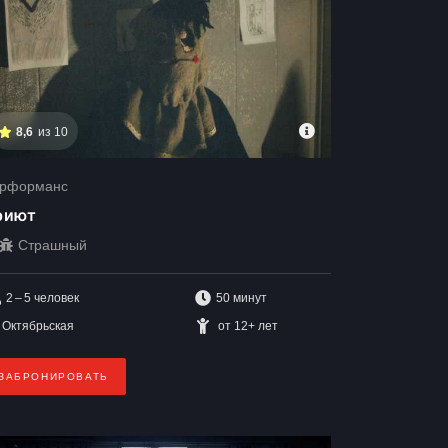
8,6
из 10
рформанс
риют
Страшный
2 – 5
человек
50 минут
Октябрьская
от 12+ лет
ЗАБРОНИРОВАТЬ