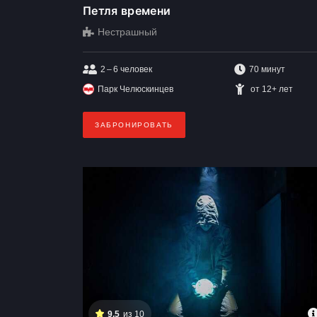
Петля времени
Нестрашный
2 – 6
человек
70 минут
Парк Челюскинцев
от 12+ лет
ЗАБРОНИРОВАТЬ
9,5
из 10