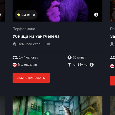
9,3
из 10
Перформанс
Пе
Убийца из Уайтчепела
З
Немного страшный
1 – 4
человек
60 минут
Молодежная
от 14+ лет
ЗАБРОНИРОВАТЬ