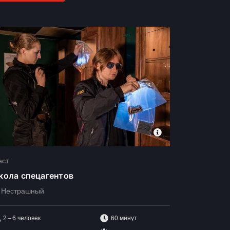
ест
кола спецагентов
Нестрашный
2 – 6
человек
60 минут