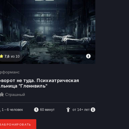
7,6
из 10
рформанс
ворот не туда. Психиатрическая
льница "Гленнвиль"
Страшный
1 – 6
человек
60 минут
от 14+ лет
ЗАБРОНИРОВАТЬ