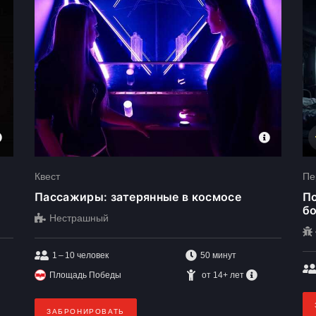
Квест
Пе
Пассажиры: затерянные в космосе
По
бо
Нестрашный
1 – 10
человек
50 минут
Площадь Победы
от 14+ лет
ЗАБРОНИРОВАТЬ