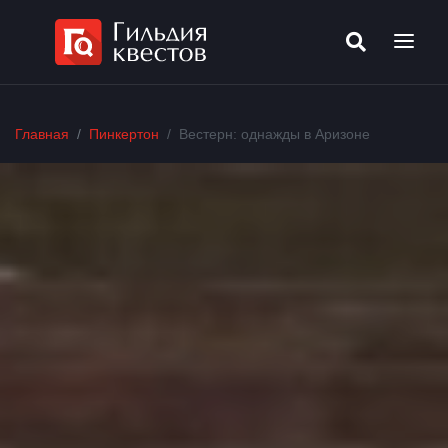
Главная
Пинкертон
Вестерн: однажды в Аризоне