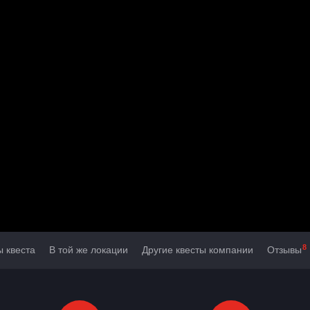
8
ы квеста
В той же локации
Другие квесты компании
Отзывы