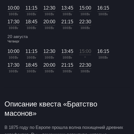
10:00
11:15
12:30
13:45
15:00
16:15
100 Br
100 Br
100 Br
100 Br
100 Br
100 Br
17:30
18:45
20:00
21:15
22:30
100 Br
100 Br
100 Br
100 Br
100 Br
20 августа
Четверг
10:00
11:15
12:30
13:45
15:00
16:15
×
100 Br
100 Br
100 Br
100 Br
100 Br
17:30
18:45
20:00
21:15
22:30
100 Br
100 Br
100 Br
100 Br
100 Br
Описание квеста «Братство
масонов»
В 1875 году по Европе прошла волна похищений древних