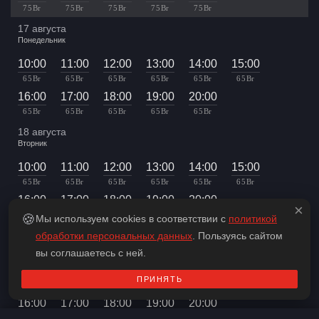
75 Br
75 Br
75 Br
75 Br
75 Br
17 августа
Понедельник
10:00
11:00
12:00
13:00
14:00
15:00
65 Br
65 Br
65 Br
65 Br
65 Br
65 Br
16:00
17:00
18:00
19:00
20:00
65 Br
65 Br
65 Br
65 Br
65 Br
18 августа
Вторник
10:00
11:00
12:00
13:00
14:00
15:00
65 Br
65 Br
65 Br
65 Br
65 Br
65 Br
16:00
17:00
18:00
19:00
20:00
×
65 Br
65 Br
65 Br
65 Br
65 Br
🍪
Мы используем cookies в соответствии с
политикой
19 августа
обработки персональных данных
. Пользуясь сайтом
Среда
вы соглашаетесь с ней.
10:00
11:00
12:00
13:00
14:00
15:00
ПРИНЯТЬ
65 Br
65 Br
65 Br
65 Br
65 Br
65 Br
16:00
17:00
18:00
19:00
20:00
65 Br
65 Br
65 Br
65 Br
65 Br